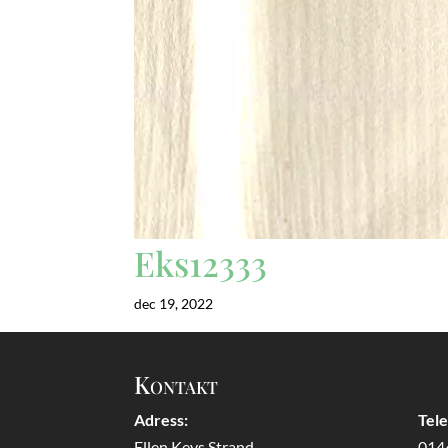
Eks12333
dec 19, 2022
Kontakt
Adress:
Tel
Ellen Keys Strand
014