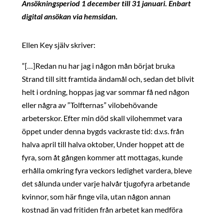
Ansökningsperiod 1 december till 31 januari. Enbart
digital ansökan via hemsidan.
Ellen Key själv skriver:
”[…]Redan nu har jag i någon mån börjat bruka
Strand till sitt framtida ändamål och, sedan det blivit
helt i ordning, hoppas jag var sommar få ned någon
eller några av ”Tolfternas” vilobehövande
arbeterskor. Efter min död skall vilohemmet vara
öppet under denna bygds vackraste tid: d.v.s. från
halva april till halva oktober, Under hoppet att de
fyra, som åt gången kommer att mottagas, kunde
erhålla omkring fyra veckors ledighet vardera, bleve
det sålunda under varje halvår tjugofyra arbetande
kvinnor, som här finge vila, utan någon annan
kostnad än vad fritiden från arbetet kan medföra