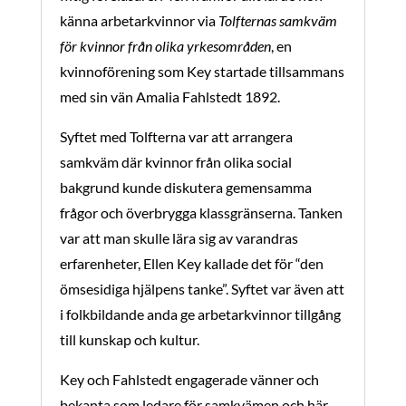
känna arbetarkvinnor via
Tolfternas samkväm
för kvinnor från olika yrkesområden
, en
kvinnoförening som Key startade tillsammans
med sin vän Amalia Fahlstedt 1892.
Syftet med Tolfterna var att arrangera
samkväm där kvinnor från olika social
bakgrund kunde diskutera gemensamma
frågor och överbrygga klassgränserna. Tanken
var att man skulle lära sig av varandras
erfarenheter, Ellen Key kallade det för “den
ömsesidiga hjälpens tanke”. Syftet var även att
i folkbildande anda ge arbetarkvinnor tillgång
till kunskap och kultur.
Key och Fahlstedt engagerade vänner och
bekanta som ledare för samkvämen och här