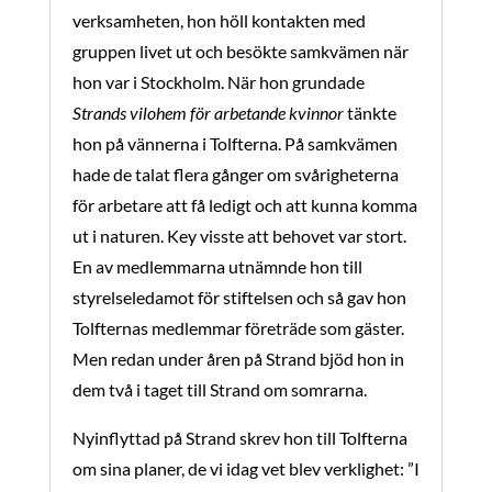
verksamheten, hon höll kontakten med
gruppen livet ut och besökte samkvämen när
hon var i Stockholm. När hon grundade
Strands vilohem för arbetande kvinnor
tänkte
hon på vännerna i Tolfterna. På samkvämen
hade de talat flera gånger om svårigheterna
för arbetare att få ledigt och att kunna komma
ut i naturen. Key visste att behovet var stort.
En av medlemmarna utnämnde hon till
styrelseledamot för stiftelsen och så gav hon
Tolfternas medlemmar företräde som gäster.
Men redan under åren på Strand bjöd hon in
dem två i taget till Strand om somrarna.
Nyinflyttad på Strand skrev hon till Tolfterna
om sina planer, de vi idag vet blev verklighet: ”I