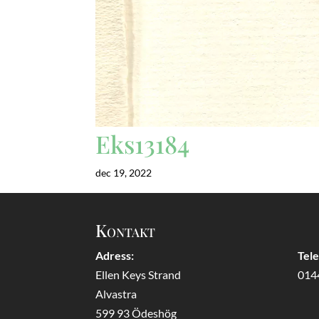
Eks13184
dec 19, 2022
Kontakt
Adress:
Tel
Ellen Keys Strand
014
Alvastra
599 93 Ödeshög