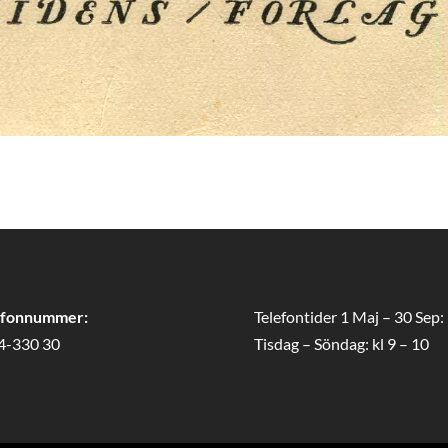
efonnummer:
Telefontider 1 Maj – 30 Sep:
4-330 30
Tisdag – Söndag: kl 9 – 10