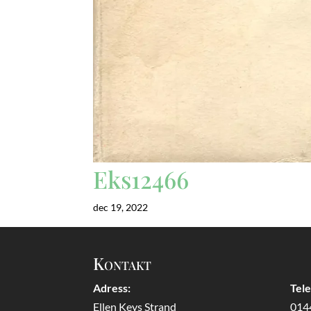
Eks12466
dec 19, 2022
Kontakt
Adress:
Tel
Ellen Keys Strand
014