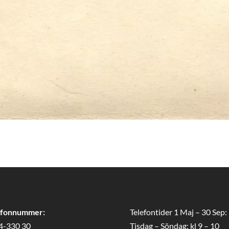
efonnummer:
Telefontider 1 Maj – 30 Sep:
4-330 30
Tisdag – Söndag: kl 9 – 10