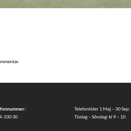
kommentar.
efonnummer:
Telefontider 1 Maj – 30 Sep:
4-330 30
Tisdag – Söndag: kl 9 – 10