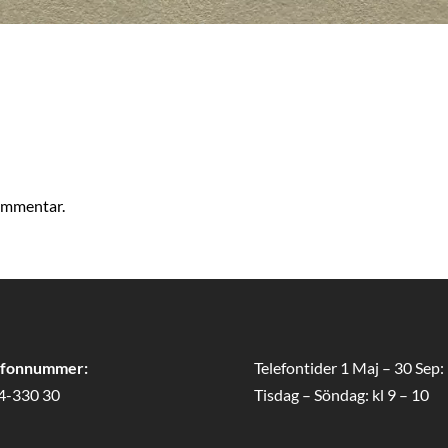
kommentar.
efonnummer:
Telefontider 1 Maj – 30 Sep:
4-330 30
Tisdag – Söndag: kl 9 – 10