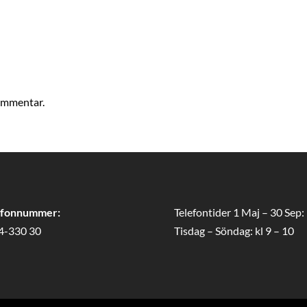
kommentar.
efonnummer:
Telefontider 1 Maj – 30 Sep:
4-330 30
Tisdag – Söndag: kl 9 – 10